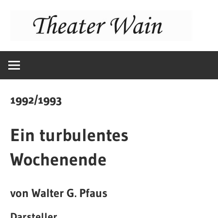
Zum
Inhalt
springen
Weihnachtsthe
TSV
1992/1993
Wain
Ein turbulentes
Wochenende
von Walter G. Pfaus
Darsteller