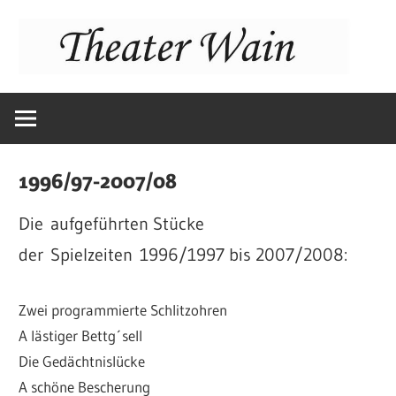
Zum
Inhalt
springen
Weihnachtsthe
TSV
1996/97-2007/08
Wain
Die aufgeführten Stücke
der Spielzeiten 1996/1997 bis 2007/2008:
Zwei programmierte Schlitzohren
A lästiger Bettg´sell
Die Gedächtnislücke
A schöne Bescherung